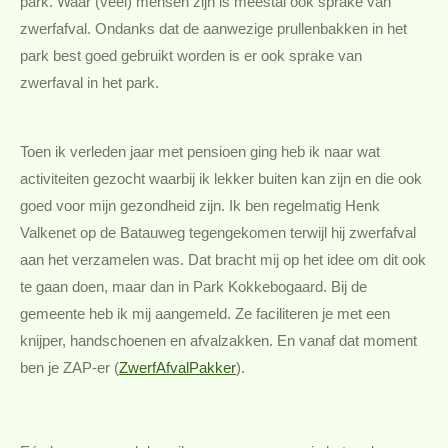
park.
Waar (veel) mensen zijn is meestal ook sprake van
zwerfafva
l
. Ondanks dat de aanwezige prullenbakken in het
park best goed gebruikt worden is er ook sprake van
zwerfaval in het park.
Toen ik verleden jaar met pensioen ging heb ik naar wat
activiteiten gezocht waarbij ik lekker buiten kan zijn en
die ook
goed voor
mijn
gezondheid zijn. Ik ben
regelmatig
Henk
Valkenet op de Batauweg tegengekomen terwijl hij zwerfafval
aan het verzamelen was. Dat bracht mij op het idee om dit ook
te gaan doen, maar dan in Park Kokkebogaard. Bij de
gem
e
ente heb ik mij aangemeld. Ze faciliteren
je met een
knijper, handschoenen en afvalzakke
n
. En vanaf dat moment
ben je ZAP-er
(
ZwerfAfvalPakker
).