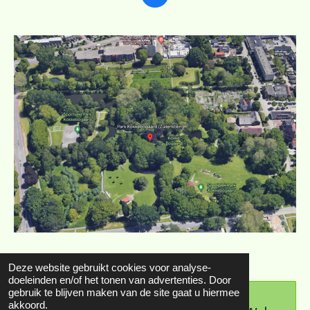
a
c
e
b
o
o
k
Deze website gebruikt cookies voor analyse-
doeleinden en/of het tonen van advertenties. Door
gebruik te blijven maken van de site gaat u hiermee
akkoord.