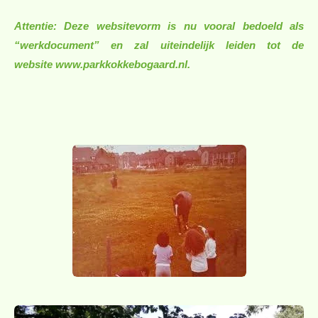
Attentie: Deze websitevorm is nu vooral bedoeld als
“werkdocument” en zal uiteindelijk leiden tot de
website
www.parkkokkebogaard.nl.