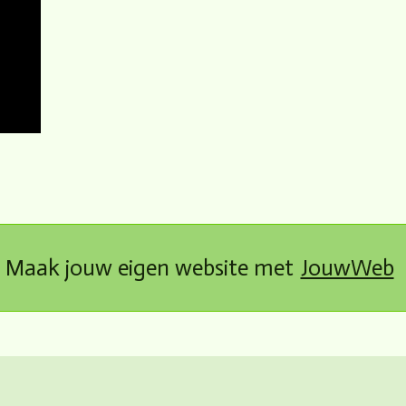
Maak jouw eigen website met
JouwWeb