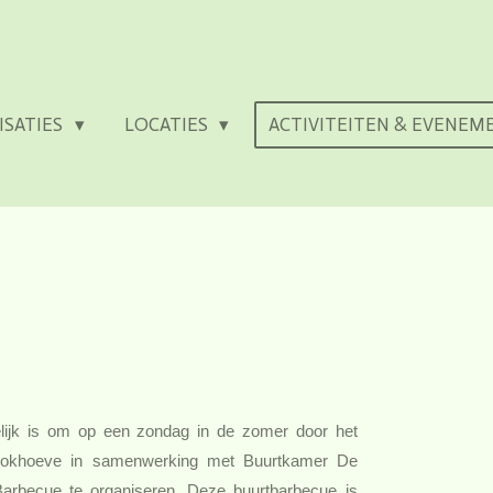
ISATIES
LOCATIES
ACTIVITEITEN & EVENE
lijk is om op een zondag in de zomer
door het
 Blokhoeve in samenwerking met Buurtkamer De
arbecue te organiseren. Deze buurtbarbecue is