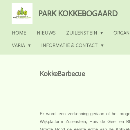
Ga
PARK KOKKEBOGAARD
direct
naar
de
HOME
NIEUWS
ZUILENSTEIN
ORGAN
hoofdinhoud
VARIA
INFORMATIE & CONTACT
KokkeBarbecue
Er wordt een verkenning gedaan of het moge
Wijkplatform Zuilenstein, Huis de Geer en
Groote Hond de eerste editie van de KokkeB