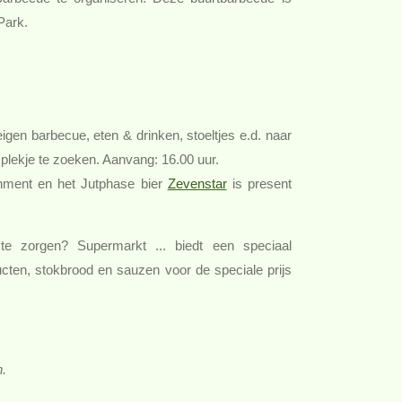
Park.
gen barbecue, eten & drinken, stoeltjes e.d. naar
plekje te zoeken. Aanvang: 16.00 uur.
inment en het Jutphase bier
Zevenstar
is present
.
e zorgen? Supermarkt ... biedt een speciaal
ten, stokbrood en sauzen voor de speciale prijs
n.