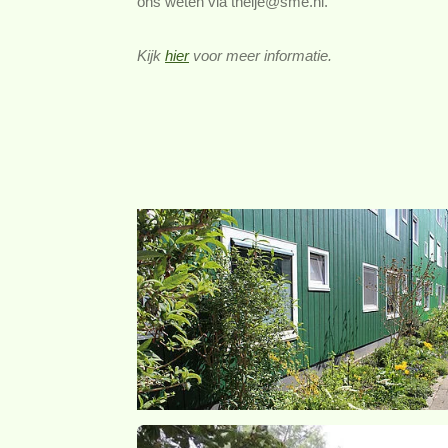
ons weten via theije@sme.nl.
Kijk
hier
voor meer informatie.