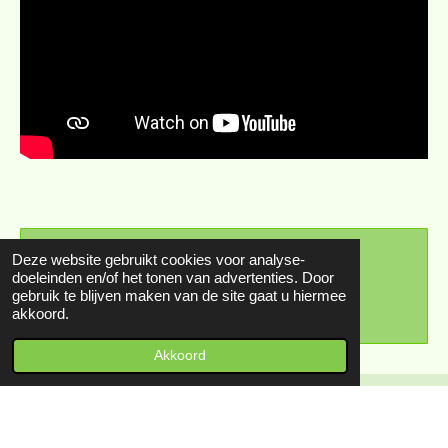
Maak jouw eigen website met
Deze website gebruikt cookies voor analyse-
doeleinden en/of het tonen van advertenties. Door
JouwWeb
gebruik te blijven maken van de site gaat u hiermee
akkoord.
Akkoord
© 2023 - 2026 Park Kokkebogaard