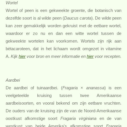
Wortel
Wortel of peen is een gekweekte groente, die botanisch van
dezelfde soort is al wilde peen (
Daucus carota
). De wilde peen
kan zeer gemakkelijk worden gekruist met de eetbare wortel,
waardoor er zo nu en dan een witte wortel tussen de
gekweekte wortelen kan voorkomen. Wortels zijn rijk aan
bètacaroteen, dat in het lichaam wordt omgezet in vitamine
A.
Kijk
hier
voor bron en meer informatie en
hier
voor recepten.
Aardbei
De aardbei of tuinaardbei. (
Fragaria × ananassa
) is een
veelgeteelde kruising tussen twee Amerikaanse
aardbeisoorten, en vooral bekend om zijn eetbare vruchten.
De ouders van de kruising zijn de van de Noord-Amerikaanse
oostkust afkomstige soort
Fragaria virginiana
en de van
westkust van beide Amerika's afkomstige soort
Fragaria