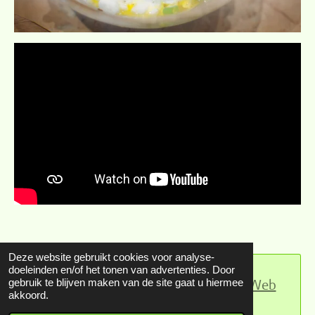
Deze website gebruikt cookies voor analyse-
doeleinden en/of het tonen van advertenties. Door
Maak jouw eigen website met
JouwWeb
gebruik te blijven maken van de site gaat u hiermee
akkoord.