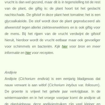
vrucht is dan wel gezond, maar dit is in tegenstelling tot de rest
van de plant, die giftig is: de plant hoort tot het geslacht
nachtschade. De gifstof in deze plant heet tomatine; het is een
glycoalkaloïde. De stof wordt door de plant geproduceerd als
afweerstof tegen allerlei ziekteverwekkers en is ook giftig voor
de mens. Bij het rijpen van de vrucht verdwijnt de gifstof
hieruit, hierdoor wordt de vrucht eetbaar maar ook gevoeliger
voor schimmels en bacteriën.
Kijk
hier
voor bron en meer
informatie en
hier
voor recepten.
Andijvie
Andijvie (
Cichorium endivia
) is een eenjarig bladgewas dat
nauw verwant is aan witlof (
Cichorium intybus
var.
foliosum
).
De groente is vrijwel het gehele jaar verkrijgbaar. In de
wintermaanden en in het vroege voorjaar komt de andijvie uit
de glastuinbouw, deze andijviestruiken zijn veel kleiner en